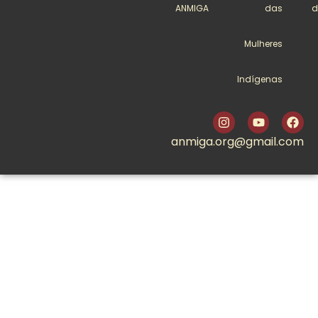
ANMIGA
das
d
Mulheres
Indígenas
anmiga.org@gmail.com