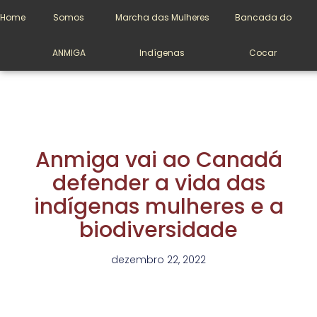
Home
Somos
Marcha das Mulheres
Bancada do
ANMIGA
Indígenas
Cocar
Anmiga vai ao Canadá
defender a vida das
indígenas mulheres e a
biodiversidade
dezembro 22, 2022