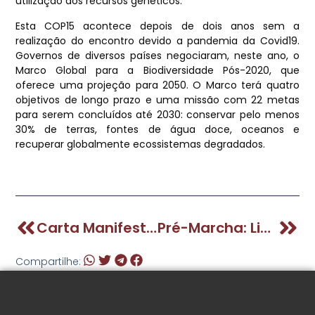
utilização dos recursos genéticos.
Esta COP15 acontece depois de dois anos sem a
realização do encontro devido a pandemia da Covid19.
Governos de diversos países negociaram, neste ano, o
Marco Global para a Biodiversidade Pós-2020, que
oferece uma projeção para 2050. O Marco terá quatro
objetivos de longo prazo e uma missão com 22 metas
para serem concluídos até 2030: conservar pelo menos
30% de terras, fontes de água doce, oceanos e
recuperar globalmente ecossistemas degradados.
Carta Manifesto Do I Seminário Das Originárias Da Terra
Pré-Marcha: Lideranças Promovem Encontro, Em Brasília, Para Organizar Principal Mobilização Das Mulheres Indígenas Do Brasil
Compartilhe: