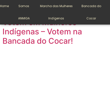
Categoria:
Notícias
Home
Somos
Marcha das Mulheres
Bancada do
ANMIGA
Indígenas
Cocar
Votem em Mulheres
Indígenas – Votem na
Bancada do Cocar!