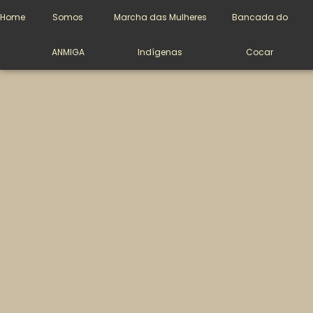
Bancada do Cocar
Home
Somos
Marcha das Mulheres
Bancada do
ANMIGA
Indígenas
Cocar