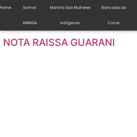
Dia:
3 de setembro
Home
Somos
Marcha das Mulheres
Bancada do
de 2021
ANMIGA
Indígenas
Cocar
NOTA RAISSA GUARANI