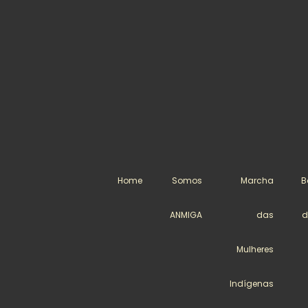
Home
Somos
Marcha
B
ANMIGA
das
d
Mulheres
Indígenas