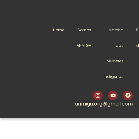
Home
Somos
Marcha
B
ANMIGA
das
d
Mulheres
Indígenas
anmiga.org@gmail.com